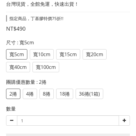
台灣現貨，全館免運，快速出貨！
指定商品，丁基膠特價75折!!
NT$490
尺寸
: 寬5cm
寬5cm
寬10cm
寬15cm
寬20cm
寬40cm
寬100cm
團購優惠數量
: 2捲
2捲
4捲
8捲
18捲
36捲(1箱)
數量