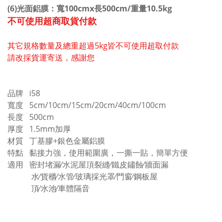
(6)光面鋁膜：寬100cmx長500cm/重量10.5kg
不可使用超商取貨付款
其它規格數量及總重超過5kg皆不可使用超取付款
請改採貨運寄送，感謝您
品牌 i58
寬度 5cm/10cm/15cm/20cm/40cm/100cm
長度 500cm
厚度 1.5mm加厚
材質 丁基膠+銀色金屬鋁膜
特點 黏接力強，使用範圍廣，一撕一貼，簡單方便
適用 密封堵漏∕水泥屋頂裂縫∕鐵皮鏽蝕∕牆面漏
水∕貨櫃∕水管∕玻璃採光罩∕門窗∕鋼板屋
頂∕水池∕車體隔音