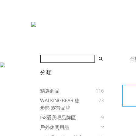
全
分類
精選商品
116
WALKINGBEAR 徒
23
步熊 露營品牌
I58愛我吧品牌區
9
戶外休閒用品