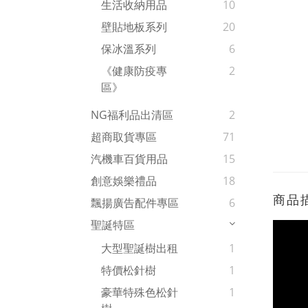
生活收納用品
10
壁貼地板系列
20
保冰溫系列
6
《健康防疫專
2
區》
NG福利品出清區
2
超商取貨專區
71
汽機車百貨用品
15
創意娛樂禮品
18
商品
飄揚廣告配件專區
6
聖誕特區
大型聖誕樹出租
1
特價松針樹
1
豪華特殊色松針
1