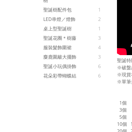
樹
聖誕樹配件包
1
LED串燈／燈飾
2
桌上型聖誕樹
1
聖誕花圈＊樹藤
3
服裝髮飾圍裙
4
麋鹿圍籬大擺飾
3
聖誕特
聖誕小玩偶掛飾
6
※破盤
※現貨
花朵彩帶蝴蝶結
6
※單筆
1個 
3個 
5個 
10個 
20個 