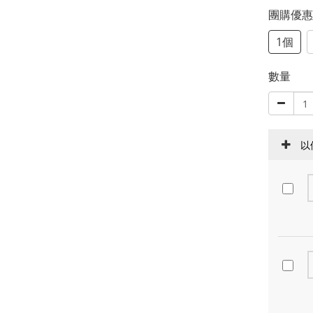
團購優
1個
數量
以