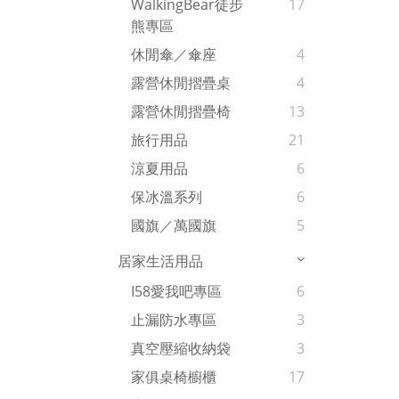
WalkingBear徒步
17
熊專區
休閒傘／傘座
4
露營休閒摺疊桌
4
露營休閒摺疊椅
13
旅行用品
21
涼夏用品
6
保冰溫系列
6
國旗／萬國旗
5
居家生活用品
I58愛我吧專區
6
止漏防水專區
3
真空壓縮收納袋
3
家俱桌椅櫥櫃
17